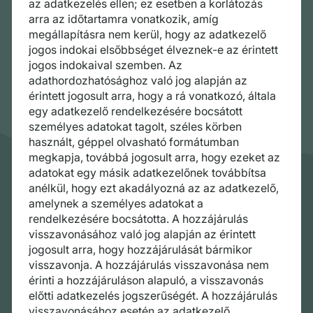
az adatkezelés ellen; ez esetben a korlátozás
arra az időtartamra vonatkozik, amíg
megállapításra nem kerül, hogy az adatkezelő
jogos indokai elsőbbséget élveznek-e az érintett
jogos indokaival szemben. Az
adathordozhatósághoz való jog alapján az
érintett jogosult arra, hogy a rá vonatkozó, általa
egy adatkezelő rendelkezésére bocsátott
személyes adatokat tagolt, széles körben
használt, géppel olvasható formátumban
megkapja, továbbá jogosult arra, hogy ezeket az
adatokat egy másik adatkezelőnek továbbítsa
anélkül, hogy ezt akadályozná az az adatkezelő,
amelynek a személyes adatokat a
rendelkezésére bocsátotta. A hozzájárulás
visszavonásához való jog alapján az érintett
jogosult arra, hogy hozzájárulását bármikor
visszavonja. A hozzájárulás visszavonása nem
érinti a hozzájáruláson alapuló, a visszavonás
előtti adatkezelés jogszerűségét. A hozzájárulás
visszavonásához esetén az adatkezelő