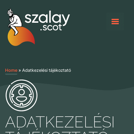
Home
» Adatkezelési tájékoztató
ADATKEZELÉSI