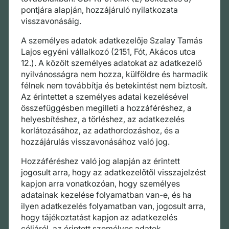
pontjára alapján, hozzájáruló nyilatkozata
visszavonásáig.
A személyes adatok adatkezelője Szalay Tamás
Lajos egyéni vállalkozó (2151, Fót, Akácos utca
12.). A közölt személyes adatokat az adatkezelő
nyilvánosságra nem hozza, külföldre és harmadik
félnek nem továbbítja és betekintést nem biztosít.
Az érintettet a személyes adatai kezelésével
összefüggésben megilleti a hozzáféréshez, a
helyesbítéshez, a törléshez, az adatkezelés
korlátozásához, az adathordozáshoz, és a
hozzájárulás visszavonásához való jog.
Hozzáféréshez való jog alapján az érintett
jogosult arra, hogy az adatkezelőtől visszajelzést
kapjon arra vonatkozóan, hogy személyes
adatainak kezelése folyamatban van-e, és ha
ilyen adatkezelés folyamatban van, jogosult arra,
hogy tájékoztatást kapjon az adatkezelés
céljáról, az érintett személyes adatok