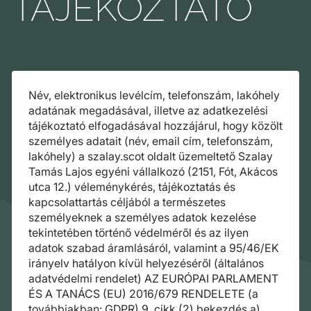
TÁJÉKOZTATÓ
Név, elektronikus levélcím, telefonszám, lakóhely
adatának megadásával, illetve az adatkezelési
tájékoztató elfogadásával hozzájárul, hogy közölt
személyes adatait (név, email cím, telefonszám,
lakóhely) a szalay.scot oldalt üzemeltető Szalay
Tamás Lajos egyéni vállalkozó (2151, Fót, Akácos
utca 12.) véleménykérés, tájékoztatás és
kapcsolattartás céljából a természetes
személyeknek a személyes adatok kezelése
tekintetében történő védelméről és az ilyen
adatok szabad áramlásáról, valamint a 95/46/EK
irányelv hatályon kívül helyezéséről (általános
adatvédelmi rendelet) AZ EURÓPAI PARLAMENT
ÉS A TANÁCS (EU) 2016/679 RENDELETE (a
továbbiakban: GDPR) 9. cikk (2) bekezdés a)