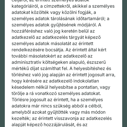
kategóriáiról, a címzettekről, akikkel a személyes
adatokat közölték vagy közölni fogják, a
személyes adatok tárolásának időtartamáról; a
személyes adatok gyűjtésének módjáról. A
hozzáféréshez való jog keretén belül az
adatkezelő az adatkezelés tárgyát képező
személyes adatok másolatát az érintett
rendelkezésére bocsátja. Az érintett által kért
további másolatokért az adatkezelő az
adminisztratív költségeken alapuló, észszerű
mértékű díjat számíthat fel. A helyesbítéshez és
törléshez való jog alapján az érintett jogosult arra,
hogy kérésére az adatkezelő indokolatlan
késedelem nélkül helyesbítse a pontatlan, vagy
törölje a rá vonatkozó személyes adatokat.
Törlésre jogosult az érintett, ha a személyes
adatokra már nincs szükség abból a célból,
amelyből azokat gyűjtötték vagy más módon
kezelték; az érintett visszavonja az adatkezelés
alapját képező hozzájárulását, és az